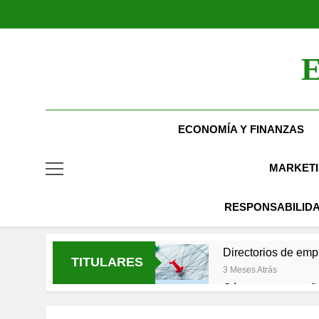
Saltar
al
contenido
E
ECONOMÍA Y FINANZAS
MARKETI
RESPONSABILIDA
Directorios de emp
TITULARES
3 Meses Atrás
Cómo una pequeña e
3 Meses Atrás