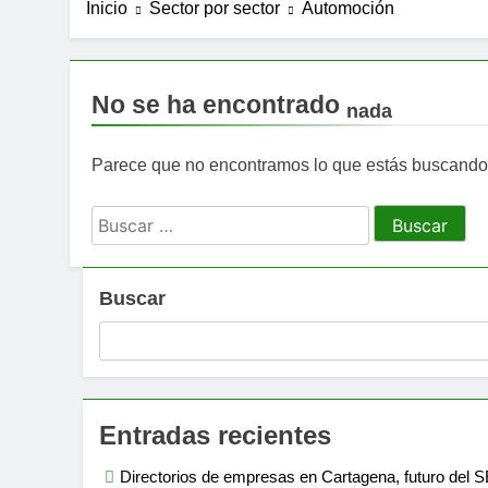
Qué hacer si te de
Inicio
Sector por sector
Automoción
3 Meses Atrás
Ayudas y subvencio
3 Meses Atrás
No se ha encontrado
nada
Oposiciones de Len
5 Meses Atrás
Parece que no encontramos lo que estás buscando
CFO externo vs CF
5 Meses Atrás
Buscar:
Diferencias entre 
5 Meses Atrás
Cortinas a medida 
Buscar
6 Meses Atrás
Las mejores tienda
10 Meses Atrás
Temario y Contenid
10 Meses Atrás
Entradas recientes
Directorios de empresas en Cartagena, futuro del SE