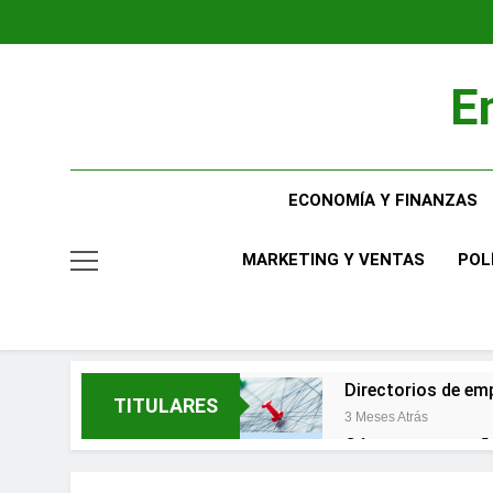
Saltar
al
contenido
E
ECONOMÍA Y FINANZAS
MARKETING Y VENTAS
POL
Directorios de emp
TITULARES
3 Meses Atrás
Cómo una pequeña 
3 Meses Atrás