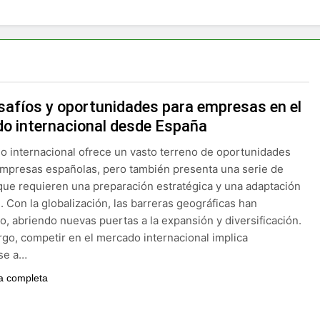
tienen por un delito en Oviedo: derechos básicos que debes c
ones para cambiar la bañera por un plato de ducha en Madri
ngua Castellana y Literatura en Madrid: Todo lo que debes sa
safíos y oportunidades para empresas en el
O interno: cuál conviene más para empresas en Madrid y Bar
o internacional desde España
 biodescodificación y otras terapias emocionales
o internacional ofrece un vasto terreno de oportunidades
empresas españolas, pero también presenta una serie de
para oficinas en Murcia: instalación profesional paso a pas
que requieren una preparación estratégica y una adaptación
. Con la globalización, las barreras geográficas han
as online de barbacoas
o, abriendo nuevas puertas a la expansión y diversificación.
go, competir en el mercado internacional implica
dos Clave de las Oposiciones de Magisterio de Educación Fís
rse a…
ia completa