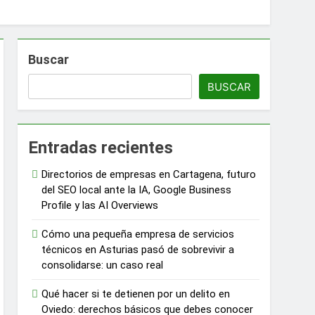
onocer
d
Buscar
ber
BUSCAR
celona
Entradas recientes
Directorios de empresas en Cartagena, futuro
o
del SEO local ante la IA, Google Business
Profile y las AI Overviews
Cómo una pequeña empresa de servicios
técnicos en Asturias pasó de sobrevivir a
ica en Madrid
consolidarse: un caso real
Qué hacer si te detienen por un delito en
Oviedo: derechos básicos que debes conocer