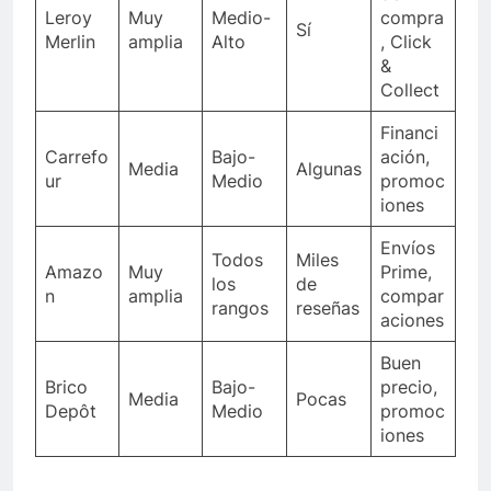
Leroy
Muy
Medio-
compra
Sí
Merlin
amplia
Alto
, Click
&
Collect
Financi
Carrefo
Bajo-
ación,
Media
Algunas
ur
Medio
promoc
iones
Envíos
Todos
Miles
Amazo
Muy
Prime,
los
de
n
amplia
compar
rangos
reseñas
aciones
Buen
Brico
Bajo-
precio,
Media
Pocas
Depôt
Medio
promoc
iones