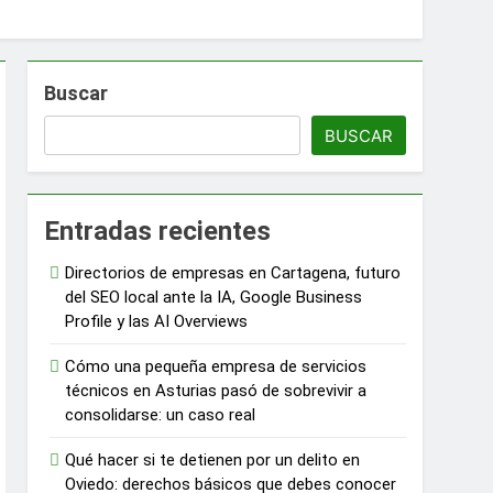
onocer
d
Buscar
ber
BUSCAR
celona
Entradas recientes
Directorios de empresas en Cartagena, futuro
o
del SEO local ante la IA, Google Business
Profile y las AI Overviews
Cómo una pequeña empresa de servicios
técnicos en Asturias pasó de sobrevivir a
ica en Madrid
consolidarse: un caso real
Qué hacer si te detienen por un delito en
Oviedo: derechos básicos que debes conocer