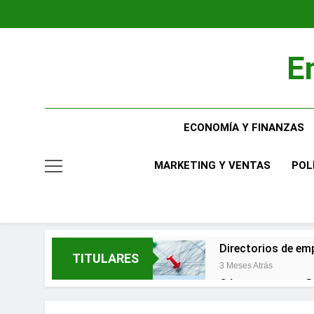
Saltar
al
contenido
E
ECONOMÍA Y FINANZAS
MARKETING Y VENTAS
POL
Directorios de emp
TITULARES
3 Meses Atrás
Cómo una pequeña 
3 Meses Atrás