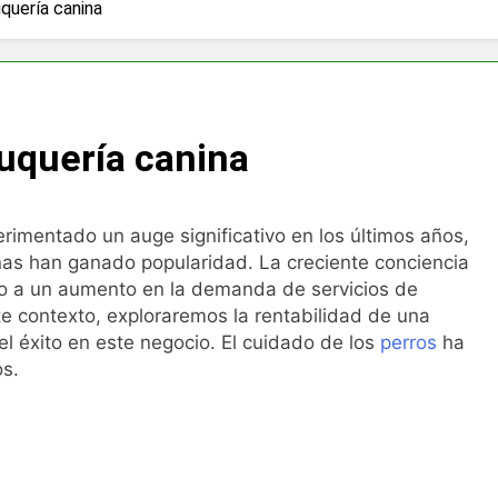
tienen por un delito en Oviedo: derechos básicos que debes c
quería canina
ones para cambiar la bañera por un plato de ducha en Madri
ngua Castellana y Literatura en Madrid: Todo lo que debes sa
luquería canina
O interno: cuál conviene más para empresas en Madrid y Bar
 biodescodificación y otras terapias emocionales
rimentado un auge significativo en los últimos años,
inas han ganado popularidad. La creciente conciencia
para oficinas en Murcia: instalación profesional paso a pas
do a un aumento en la demanda de servicios de
te contexto, exploraremos la rentabilidad de una
as online de barbacoas
el éxito en este negocio. El cuidado de los
perros
ha
os.
dos Clave de las Oposiciones de Magisterio de Educación Fís