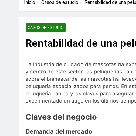
Qué hacer si te de
Inicio
Casos de estudio
Rentabilidad de una pelu
3 Meses Atrás
Ayudas y subvenci
4 Meses Atrás
CASOS DE ESTUDIO
Oposiciones de Le
Rentabilidad de una pe
5 Meses Atrás
CFO externo vs CF
5 Meses Atrás
Diferencias entre
La industria de cuidado de mascotas ha expe
6 Meses Atrás
y dentro de este sector, las peluquerías can
Cortinas a medida 
sobre el bienestar de las mascotas ha lleva
peluquería especializados para perros. En es
6 Meses Atrás
Las mejores tiend
peluquería canina y las claves para asegurar 
experimentado un auge en los últimos tiemp
11 Meses Atrás
Temario y Conteni
Claves del negocio
11 Meses Atrás
Demanda del mercado